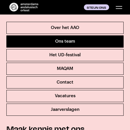
STEUN ONS
Over het AAO
Ons team
Het UD-festival
MAQAM
Contact
Vacatures
Jaarverslagen
Maak kennis met ons